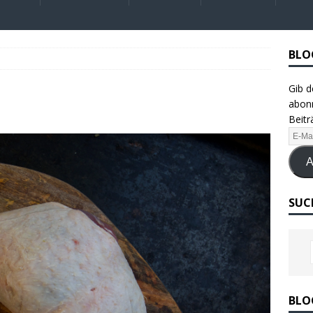
BLO
Gib d
abonn
Beitr
A
SUC
BLO