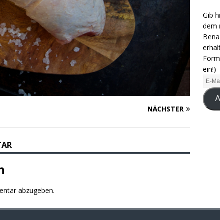
Gib h
dem n
Benac
erhal
Formu
ein!)
A
NÄCHSTER
TAR
n
entar abzugeben.