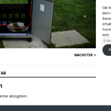
Gib h
dem n
Benac
erhal
Formu
ein!)
A
NÄCHSTER
TAR
n
entar abzugeben.