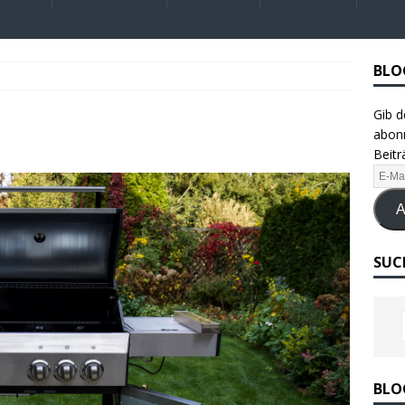
BLO
Gib d
abonn
Beitr
A
SUC
BLO