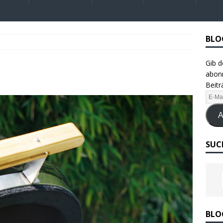
BLO
Gib d
abonn
Beitr
A
SUC
BLO