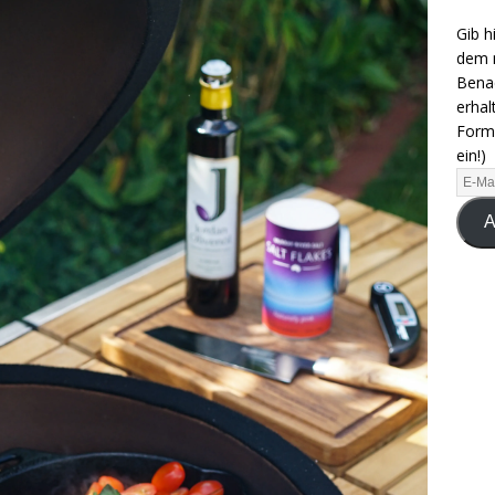
Gib h
dem n
Benac
erhal
Formu
ein!)
A