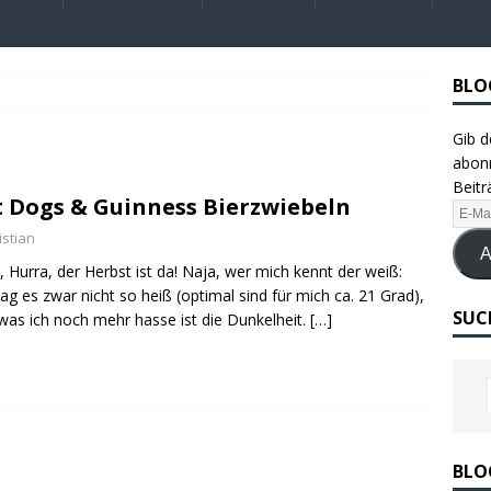
BLO
Gib d
abonn
Beitr
 Dogs & Guinness Bierzwiebeln
istian
A
, Hurra, der Herbst ist da! Naja, wer mich kennt der weiß:
ag es zwar nicht so heiß (optimal sind für mich ca. 21 Grad),
SUC
was ich noch mehr hasse ist die Dunkelheit.
[…]
BLO