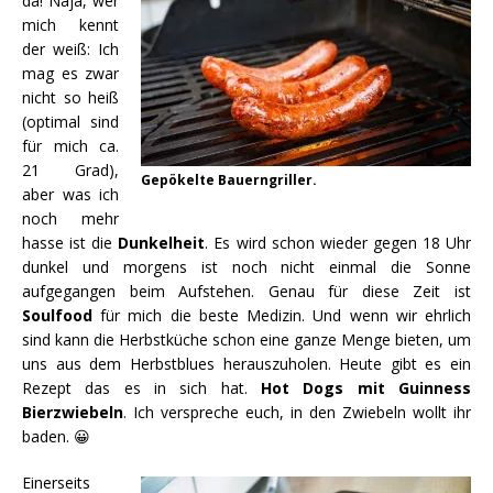
da! Naja, wer
mich kennt
der weiß: Ich
mag es zwar
nicht so heiß
(optimal sind
für mich ca.
21 Grad),
Gepökelte Bauerngriller.
aber was ich
noch mehr
hasse ist die
Dunkelheit
. Es wird schon wieder gegen 18 Uhr
dunkel und morgens ist noch nicht einmal die Sonne
aufgegangen beim Aufstehen. Genau für diese Zeit ist
Soulfood
für mich die beste Medizin. Und wenn wir ehrlich
sind kann die Herbstküche schon eine ganze Menge bieten, um
uns aus dem Herbstblues herauszuholen. Heute gibt es ein
Rezept das es in sich hat.
Hot Dogs mit Guinness
Bierzwiebeln
. Ich verspreche euch, in den Zwiebeln wollt ihr
baden. 😀
Einerseits