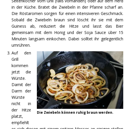
Seitenkocher vom Grill (falls vorhanden) oder auf dem Herd
in der Küche. Bratet die Zwiebeln in der Pfanne scharf an.
Die Röstaromen sorgen für einen intensiveren Geschmack.
Sobald die Zwiebeln braun sind löscht ihr sie mit dem
Guiness ab, reduziert die Hitze und lasst das Bier
gemeinsam mit dem Honig und der Soja Sauce über 15
Minuten langsam einkochen. Dabei solltet ihr gelegentlich
umrühren.
Auf den
Grill
kommen
jetzt die
Würste.
Damit der
Darm der
Würste
nicht in
der Hitze
Die Zwiebeln können ruhig braun werden.
platzt,
empfiehlt
es sich diesen mit einem spitzen Messer an einigen stellen