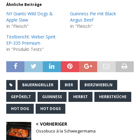
Ähnliche Beiträge
NY Giants Wild Dogs &
Guinness Pie mit Black
Apple Slaw
Angus Beef
In "Fleisch"
In "Fleisch"
Testbericht: Weber Spirit
EP-335 Premium
In "Produkt-Tests"
BAUERNGRILLER
BIER
BIERZWIEBELN
GEPÖKELT
GUINNESS
HERBST
HERBSTKÜCHE
HOT DOG
HOT DOGS
VORHERIGER
Ossobuco à la Schwiegermama