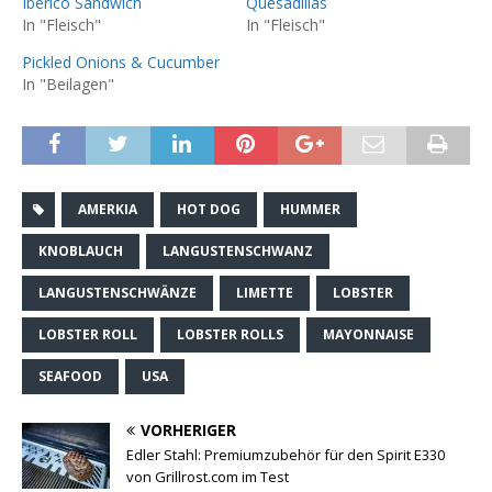
Ibérico Sandwich
Quesadillas
In "Fleisch"
In "Fleisch"
Pickled Onions & Cucumber
In "Beilagen"
AMERKIA
HOT DOG
HUMMER
KNOBLAUCH
LANGUSTENSCHWANZ
LANGUSTENSCHWÄNZE
LIMETTE
LOBSTER
LOBSTER ROLL
LOBSTER ROLLS
MAYONNAISE
SEAFOOD
USA
VORHERIGER
Edler Stahl: Premiumzubehör für den Spirit E330
von Grillrost.com im Test