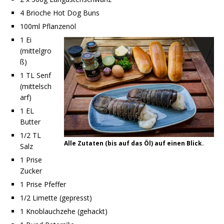
4 Brioche Hot Dog Buns
100ml Pflanzenöl
1 Ei
(mittelgro
ß)
1 TL Senf
(mittelsch
arf)
1 EL
Butter
1/2 TL
Alle Zutaten (bis auf das Öl) auf einen Blick.
Salz
1 Prise
Zucker
1 Prise Pfeffer
1/2 Limette (gepresst)
1 Knoblauchzehe (gehackt)