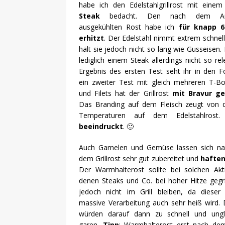
habe ich den Edelstahlgrillrost mit eine
Steak
bedacht. Den nach dem Aus
ausgekühlten Rost habe ich
für knapp 6
erhitzt
. Der Edelstahl nimmt extrem schnell
hält sie jedoch nicht so lang wie Gusseisen. 
lediglich einem Steak allerdings nicht so re
Ergebnis des ersten Test seht ihr in den F
ein zweiter Test mit gleich mehreren T-B
und Filets hat der Grillrost
mit Bravur ge
Das Branding auf dem Fleisch zeugt von 
Temperaturen auf dem Edelstahlrost
beeindruckt
. 🙂
Auch Garnelen und Gemüse lassen sich nat
dem Grillrost sehr gut zubereitet und
haften
Der Warmhalterost sollte bei solchen Akt
denen Steaks und Co. bei hoher Hitze gegri
jedoch nicht im Grill bleiben, da dieser
massive Verarbeitung auch sehr heiß wird. 
würden darauf dann zu schnell und ungl
garen.
Tipp
: Warmhalterost erst nach de