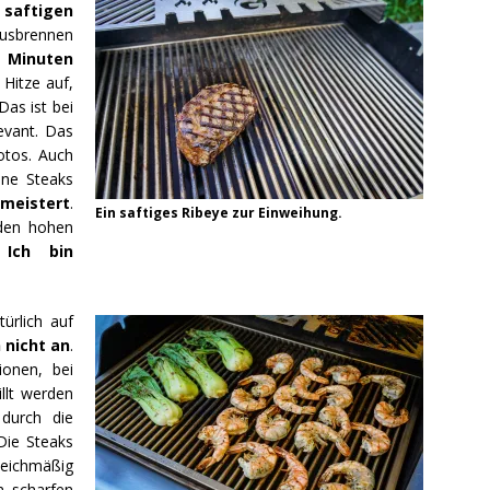
m
saftigen
brennen
 Minuten
 Hitze auf,
Das ist bei
levant. Das
otos. Auch
one Steaks
meistert
.
Ein saftiges Ribeye zur Einweihung.
den hohen
.
Ich bin
ürlich auf
 nicht an
.
ionen, bei
llt werden
 durch die
Die Steaks
eichmäßig
m scharfen