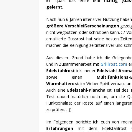
ich quasi das erste Mal
richtig (Gas
gelernt
.
Nach nun 6 Jahren intensiver Nutzung haben 
größere Verschleißerscheinungen
gezeig
nicht wegputzen oder schrubben kann. :-/ Vo
emaillierte Gussrost hat seine besten Zeiten
machen die Reinigung zeitintensiver und schm
Aus diesem Grund habe ich die Gelegenhe
und in Zusammenarbeit mit
Grillrost.com
ei
Edelstahlrost
inkl. neuer
Edelstahl-Arom
sowie einen
Multifunktions-E
Warmhalterost
im Weber Spirit verbaut un
Auch eine
Edelstahl-Plancha
ist Teil des 
Test dauert natürlich noch an, um die Qu
Funktionalität der Roste auf einen längere
zu prüfen. :-)).
Im Folgenden berichte ich euch von mei
Erfahrungen
mit dem Edelstahlrost