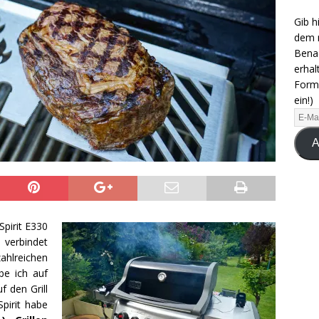
Gib h
dem n
Benac
erhal
Formu
ein!)
A
Spirit E330
 verbindet
lreichen
be ich auf
f den Grill
pirit habe