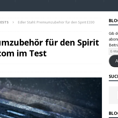
BLO
ESTS
Edler Stahl: Premiumzubehör für den Spirit E330
Gib d
umzubehör für den Spirit
abonn
Beitr
.com im Test
A
SUC
BLO