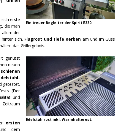
-) Grillen
sich erste
Ein treuer Begleiter der Spirit E330.
t, die man
r allem der
 hinter sich.
Flugrost und tiefe Kerben
am und im Guss
älern das Grillergebnis.
it genutzt
nen neuen
aschienen
delstahl-
d getestet.
Tests. (Der
alität und
n Zeitraum
Edelstahlrost inkl. Warmhalterost.
nen
ersten
 und dem