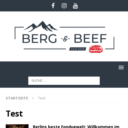
STARTSEITE
Test
Test
Berlins beste Fonduewelt: Willkommen im