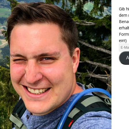
Gib h
dem n
Benac
erhal
Formu
ein!)
A