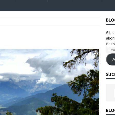
BLO
Gib d
abonn
Beitr
A
SUC
BLO