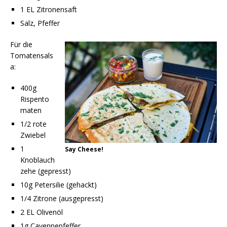
1 EL Zitronensaft
Salz, Pfeffer
Für die
Tomatensals
a:
400g
Rispento
maten
1/2 rote
Zwiebel
1
Say Cheese!
Knoblauch
zehe (gepresst)
10g Petersilie (gehackt)
1/4 Zitrone (ausgepresst)
2 EL Olivenöl
1g Cayennepfeffer