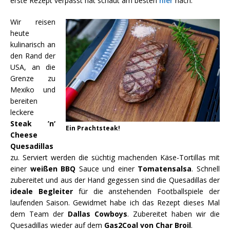
erste Rezept verpasst hat schaut am besten
hier
nach.
Wir reisen
heute
kulinarisch an
den Rand der
USA, an die
Grenze zu
Mexiko und
bereiten
leckere
Steak ’n‘
Ein Prachtsteak!
Cheese
Quesadillas
zu. Serviert werden die süchtig machenden Käse-Tortillas mit
einer
weißen BBQ
Sauce und einer
Tomatensalsa
. Schnell
zubereitet und aus der Hand gegessen sind die Quesadillas der
ideale Begleiter
für die anstehenden Footballspiele der
laufenden Saison. Gewidmet habe ich das Rezept dieses Mal
dem Team der
Dallas Cowboys
. Zubereitet haben wir die
Quesadillas wieder auf dem
Gas2Coal von Char Broil
.