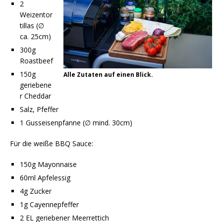
2
Weizentor
tillas (∅
ca. 25cm)
300g
Roastbeef
150g
Alle Zutaten auf einen Blick.
geriebene
r Cheddar
Salz, Pfeffer
1 Gusseisenpfanne (∅ mind. 30cm)
Für die weiße BBQ Sauce:
150g Mayonnaise
60ml Apfelessig
4g Zucker
1g Cayennepfeffer
2 EL geriebener Meerrettich