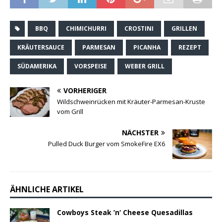
BBQ
CHIMICHURRI
CROSTINI
GRILLEN
KRÄUTERSAUCE
PARMESAN
PICANHA
REZEPT
SÜDAMERIKA
VORSPEISE
WEBER GRILL
VORHERIGER
Wildschweinrücken mit Kräuter-Parmesan-Kruste
vom Grill
NÄCHSTER
Pulled Duck Burger vom SmokeFire EX6
ÄHNLICHE ARTIKEL
Cowboys Steak ’n‘ Cheese Quesadillas