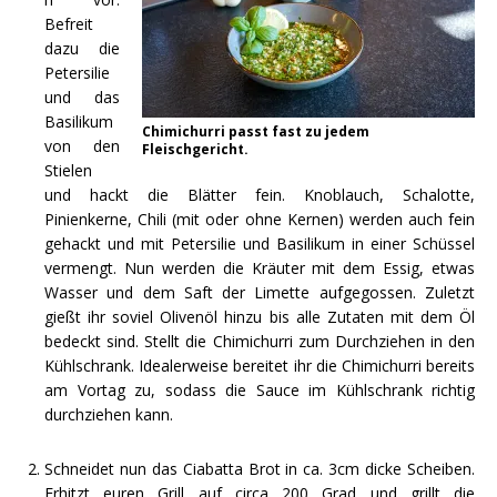
Befreit
dazu die
Petersilie
und das
Basilikum
Chimichurri passt fast zu jedem
von den
Fleischgericht.
Stielen
und hackt die Blätter fein. Knoblauch, Schalotte,
Pinienkerne, Chili (mit oder ohne Kernen) werden auch fein
gehackt und mit Petersilie und Basilikum in einer Schüssel
vermengt. Nun werden die Kräuter mit dem Essig, etwas
Wasser und dem Saft der Limette aufgegossen. Zuletzt
gießt ihr soviel Olivenöl hinzu bis alle Zutaten mit dem Öl
bedeckt sind. Stellt die Chimichurri zum Durchziehen in den
Kühlschrank. Idealerweise bereitet ihr die Chimichurri bereits
am Vortag zu, sodass die Sauce im Kühlschrank richtig
durchziehen kann.
Schneidet nun das Ciabatta Brot in ca. 3cm dicke Scheiben.
Erhitzt euren Grill auf circa 200 Grad und grillt die